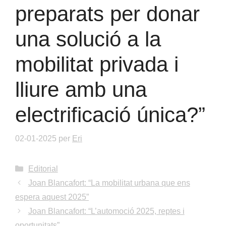
preparats per donar
una solució a la
mobilitat privada i
lliure amb una
electrificació única?”
02-01-2025
per
Eri
Categories
Editorial
Joan Blancafort: “La mobilitat urbana que ens
espera aquest 2025”
Joan Blancafort: “L’automoció 2025, reptes i
oportunitats”