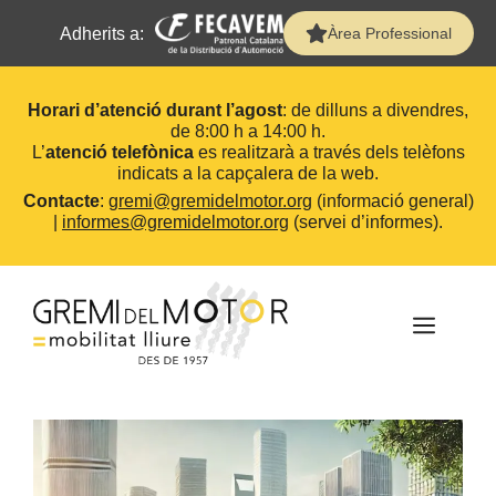
Adherits a:
Àrea Professional
Horari d’atenció durant l’agost
: de dilluns a divendres,
de 8:00 h a 14:00 h.
L’
atenció telefònica
es realitzarà a través dels telèfons
indicats a la capçalera de la web.
Contacte
:
gremi@gremidelmotor.org
(informació general)
|
informes@gremidelmotor.org
(servei d’informes).
Vés
al
contingut
MEN