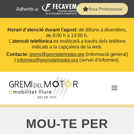
Adherits a:
Àrea Professional
Horari d’atenció durant l’agost
: de dilluns a divendres,
de 8:00 h a 14:00 h.
L’
atenció telefònica
es realitzarà a través dels telèfons
indicats a la capçalera de la web.
Contacte
:
gremi@gremidelmotor.org
(informació general)
|
informes@gremidelmotor.org
(servei d’informes).
Vés
al
contingut
MEN
MOU-TE PER