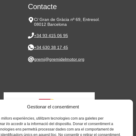
Contacte
C/ Gran de Gràcia nº 69, Entresol.
08012 Barcelona
+34 93 415 06 95
+34 630 38 17 45
gremi@gremidelmotor.org
Gestionar el consentiment
es millors experiències, utilitzem tecnologies com ara galetes per
 i/o accedir a la informació del dispositiu. Donar el consentiment a
cnologies ens permetrà processar dades com ara el comportament de
identificadors únics en aquest lloc. No consentir o retirar el consentiment,