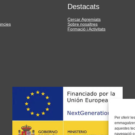
Destacats
Cercar Agremiats
úncies
Sobre nosaltres
Formació i Activitats
Per oferir l
emmagatzemar
aquestes te
navegació o 