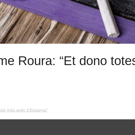
 Roura: “Et dono totes 
sió més antic d’Espanya”