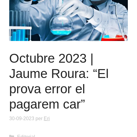
Octubre 2023 |
Jaume Roura: “El
prova error el
pagarem car”
30-09-2023
per
Eri
Categories
Editorial