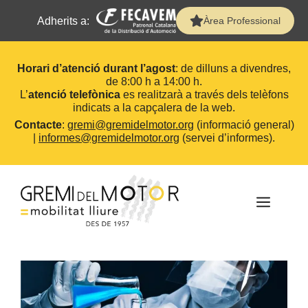
Adherits a:
Àrea Professional
Horari d’atenció durant l’agost
: de dilluns a divendres,
de 8:00 h a 14:00 h.
L’
atenció telefònica
es realitzarà a través dels telèfons
indicats a la capçalera de la web.
Contacte
:
gremi@gremidelmotor.org
(informació general)
|
informes@gremidelmotor.org
(servei d’informes).
Vés
al
contingut
MEN