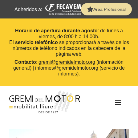
Adheridos a:
Area Profesional
Horario de apertura durante agosto
: de lunes a
viernes, de 8:00 h a 14.00h.
El
servicio telefónico
se proporcionará a través de los
números de teléfono indicados en la cabecera de la
página web.
Contacto
:
gremi@gremidelmotor.org
(información
general) |
informes@gremidelmotor.org
(servicio de
informes).
Saltar
al
contenido
MEN