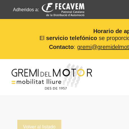
Adheridos a:
Horario de a
El
servicio telefónico
se proporcio
Contacto
:
gremi@gremidelmot
Saltar
al
contenido
Volver al listado