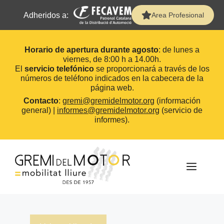
Adheridos a:
Area Profesional
Horario de apertura durante agosto
: de lunes a
viernes, de 8:00 h a 14.00h.
El
servicio telefónico
se proporcionará a través de los
números de teléfono indicados en la cabecera de la
página web.
Contacto
:
gremi@gremidelmotor.org
(información
general) |
informes@gremidelmotor.org
(servicio de
informes).
Saltar
al
contenido
MEN