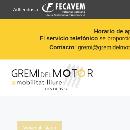
Adheridos a:
Horario de a
El
servicio telefónico
se proporcio
Contacto
:
gremi@gremidelmot
Saltar
al
contenido
Volver al listado