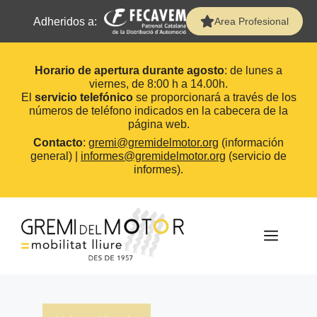
Adheridos a:
Area Profesional
Horario de apertura durante agosto
: de lunes a
viernes, de 8:00 h a 14.00h.
El
servicio telefónico
se proporcionará a través de los
números de teléfono indicados en la cabecera de la
página web.
Contacto
:
gremi@gremidelmotor.org
(información
general) |
informes@gremidelmotor.org
(servicio de
informes).
Saltar
al
contenido
MEN