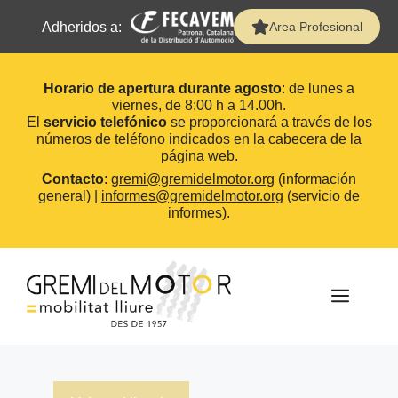
Adheridos a:
Area Profesional
Horario de apertura durante agosto
: de lunes a
viernes, de 8:00 h a 14.00h.
El
servicio telefónico
se proporcionará a través de los
números de teléfono indicados en la cabecera de la
página web.
Contacto
:
gremi@gremidelmotor.org
(información
general) |
informes@gremidelmotor.org
(servicio de
informes).
Saltar
al
contenido
MEN