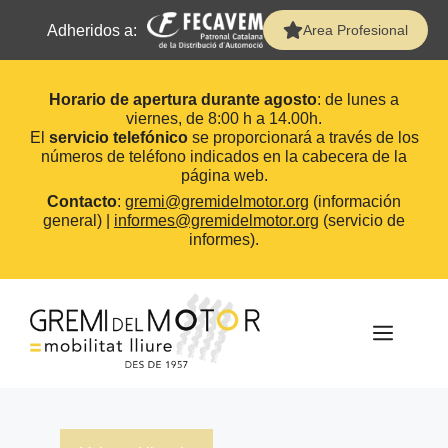
Adheridos a:
Area Profesional
Horario de apertura durante agosto
: de lunes a
viernes, de 8:00 h a 14.00h.
El
servicio telefónico
se proporcionará a través de los
números de teléfono indicados en la cabecera de la
página web.
Contacto
:
gremi@gremidelmotor.org
(información
general) |
informes@gremidelmotor.org
(servicio de
informes).
Saltar
al
contenido
MEN