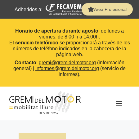
Adheridos a:
Area Profesional
Horario de apertura durante agosto
: de lunes a
viernes, de 8:00 h a 14.00h.
El
servicio telefónico
se proporcionará a través de los
números de teléfono indicados en la cabecera de la
página web.
Contacto
:
gremi@gremidelmotor.org
(información
general) |
informes@gremidelmotor.org
(servicio de
informes).
Saltar
al
contenido
MEN