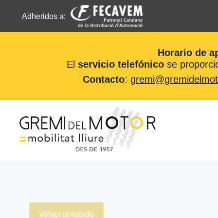
Adheridos a:
Horario de a
El
servicio telefónico
se proporcio
Contacto
:
gremi@gremidelmot
Saltar
al
contenido
Volver al listado