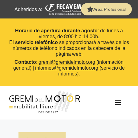
Adheridos a:
Area Profesional
Horario de apertura durante agosto
: de lunes a
viernes, de 8:00 h a 14.00h.
El
servicio telefónico
se proporcionará a través de los
números de teléfono indicados en la cabecera de la
página web.
Contacto
:
gremi@gremidelmotor.org
(información
general) |
informes@gremidelmotor.org
(servicio de
informes).
Saltar
al
contenido
MEN