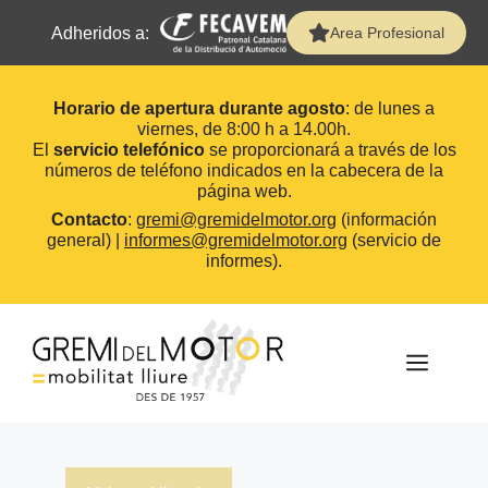
Adheridos a:
Area Profesional
Horario de apertura durante agosto
: de lunes a
viernes, de 8:00 h a 14.00h.
El
servicio telefónico
se proporcionará a través de los
números de teléfono indicados en la cabecera de la
página web.
Contacto
:
gremi@gremidelmotor.org
(información
general) |
informes@gremidelmotor.org
(servicio de
informes).
Saltar
al
contenido
MEN