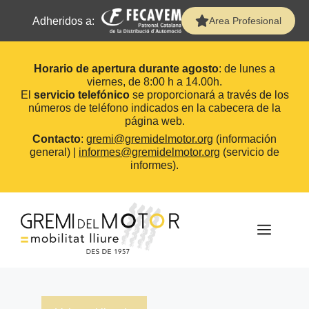
Adheridos a:
Area Profesional
Horario de apertura durante agosto
: de lunes a
viernes, de 8:00 h a 14.00h.
El
servicio telefónico
se proporcionará a través de los
números de teléfono indicados en la cabecera de la
página web.
Contacto
:
gremi@gremidelmotor.org
(información
general) |
informes@gremidelmotor.org
(servicio de
informes).
Saltar
al
contenido
MEN