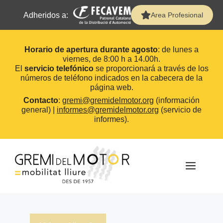
Adheridos a:
Area Profesional
Horario de apertura durante agosto
: de lunes a
viernes, de 8:00 h a 14.00h.
El
servicio telefónico
se proporcionará a través de los
números de teléfono indicados en la cabecera de la
página web.
Contacto
:
gremi@gremidelmotor.org
(información
general) |
informes@gremidelmotor.org
(servicio de
informes).
Saltar
al
contenido
MEN