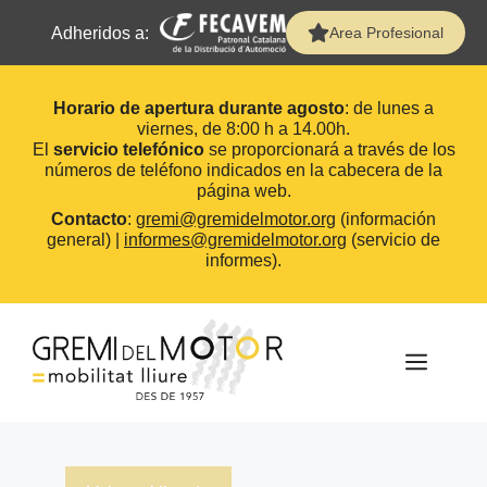
Adheridos a:
Area Profesional
Horario de apertura durante agosto
: de lunes a
viernes, de 8:00 h a 14.00h.
El
servicio telefónico
se proporcionará a través de los
números de teléfono indicados en la cabecera de la
página web.
Contacto
:
gremi@gremidelmotor.org
(información
general) |
informes@gremidelmotor.org
(servicio de
informes).
Saltar
al
contenido
MEN