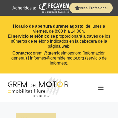
Adheridos a:
Area Profesional
Horario de apertura durante agosto
: de lunes a
viernes, de 8:00 h a 14.00h.
El
servicio telefónico
se proporcionará a través de los
números de teléfono indicados en la cabecera de la
página web.
Contacto
:
gremi@gremidelmotor.org
(información
general) |
informes@gremidelmotor.org
(servicio de
informes).
Saltar
al
contenido
MEN