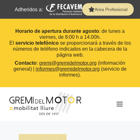
Adheridos a:
Area Profesional
Horario de apertura durante agosto
: de lunes a
viernes, de 8:00 h a 14.00h.
El
servicio telefónico
se proporcionará a través de los
números de teléfono indicados en la cabecera de la
página web.
Contacto
:
gremi@gremidelmotor.org
(información
general) |
informes@gremidelmotor.org
(servicio de
informes).
Saltar
al
contenido
MEN