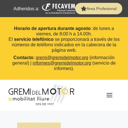
Adheridos a:
Area Profesional
Horario de apertura durante agosto
: de lunes a
viernes, de 8:00 h a 14.00h.
El
servicio telefónico
se proporcionará a través de los
números de teléfono indicados en la cabecera de la
página web.
Contacto
:
gremi@gremidelmotor.org
(información
general) |
informes@gremidelmotor.org
(servicio de
informes).
Saltar
al
contenido
MEN