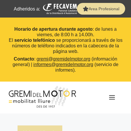
Adheridos a:
Area Profesional
Horario de apertura durante agosto
: de lunes a
viernes, de 8:00 h a 14.00h.
El
servicio telefónico
se proporcionará a través de los
números de teléfono indicados en la cabecera de la
página web.
Contacto
:
gremi@gremidelmotor.org
(información
general) |
informes@gremidelmotor.org
(servicio de
informes).
Saltar
al
contenido
MEN