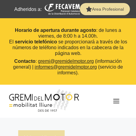
Adheridos a:
Area Profesional
Horario de apertura durante agosto
: de lunes a
viernes, de 8:00 h a 14.00h.
El
servicio telefónico
se proporcionará a través de los
números de teléfono indicados en la cabecera de la
página web.
Contacto
:
gremi@gremidelmotor.org
(información
general) |
informes@gremidelmotor.org
(servicio de
informes).
Saltar
al
contenido
MEN