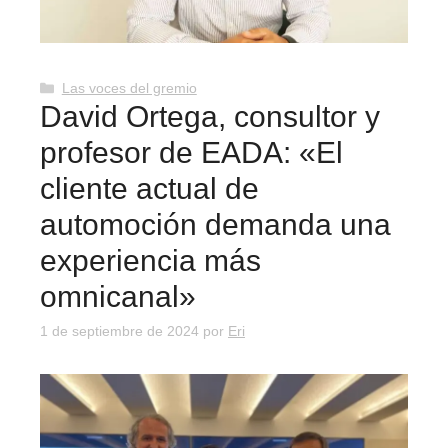
Categorías
Las voces del gremio
David Ortega, consultor y
profesor de EADA: «El
cliente actual de
automoción demanda una
experiencia más
omnicanal»
1 de septiembre de 2024
por
Eri