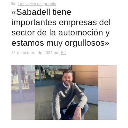
Categorías
Las voces del gremio
«Sabadell tiene
importantes empresas del
sector de la automoción y
estamos muy orgullosos»
31 de octubre de 2024
por
Eri