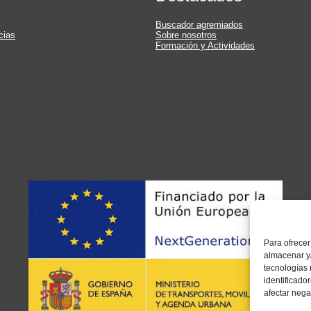
Buscador agremiados
cias
Sobre nosotros
Formación y Actividades
Para ofrecer
almacenar y/
tecnologías 
identificado
afectar nega