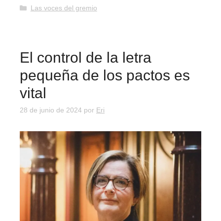
Categorías
Las voces del gremio
El control de la letra
pequeña de los pactos es
vital
28 de junio de 2024
por
Eri