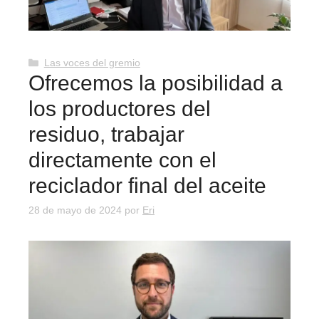
Categorías
Las voces del gremio
Ofrecemos la posibilidad a
los productores del
residuo, trabajar
directamente con el
reciclador final del aceite
28 de mayo de 2024
por
Eri