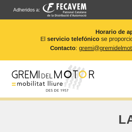
Adheridos a:
Horario de a
El
servicio telefónico
se proporcio
Contacto
:
gremi@gremidelmot
Saltar
al
contenido
L