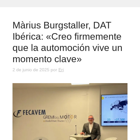
Màrius Burgstaller, DAT
Ibérica: «Creo firmemente
que la automoción vive un
momento clave»
2 de junio de 2025
por
Eri