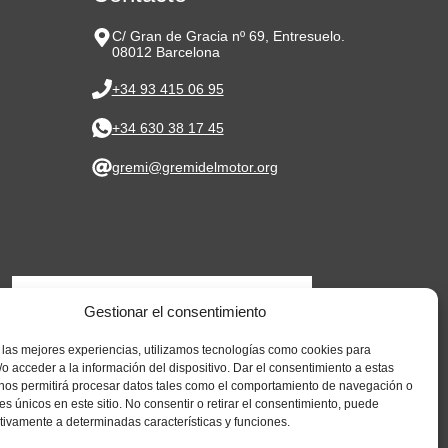
C/ Gran de Gracia nº 69, Entresuelo.
08012 Barcelona
+34 93 415 06 95
+34 630 38 17 45
gremi@gremidelmotor.org
Gestionar el consentimiento
 las mejores experiencias, utilizamos tecnologías como cookies para
o acceder a la información del dispositivo. Dar el consentimiento a estas
nos permitirá procesar datos tales como el comportamiento de navegación o
res únicos en este sitio. No consentir o retirar el consentimiento, puede
tivamente a determinadas características y funciones.