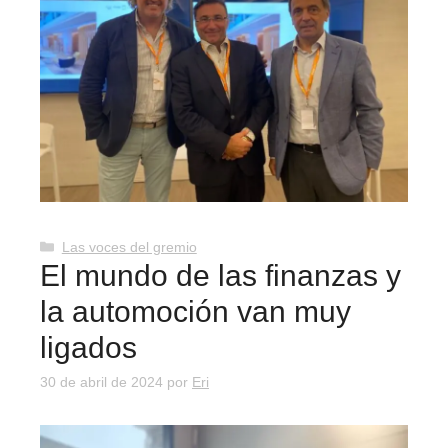
Categorías
Las voces del gremio
El mundo de las finanzas y
la automoción van muy
ligados
30 de abril de 2024
por
Eri