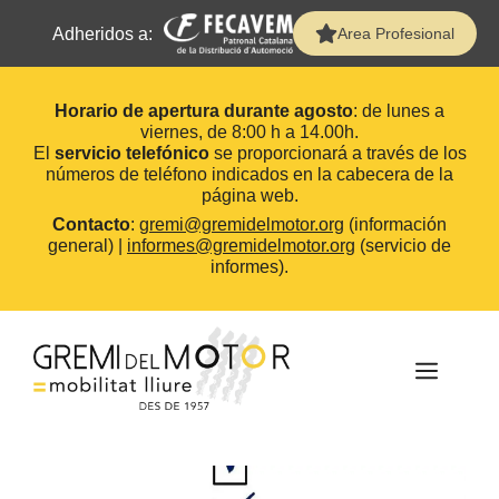
Adheridos a:
Area Profesional
Horario de apertura durante agosto
: de lunes a
viernes, de 8:00 h a 14.00h.
El
servicio telefónico
se proporcionará a través de los
números de teléfono indicados en la cabecera de la
página web.
Contacto
:
gremi@gremidelmotor.org
(información
general) |
informes@gremidelmotor.org
(servicio de
informes).
Saltar
al
contenido
MEN