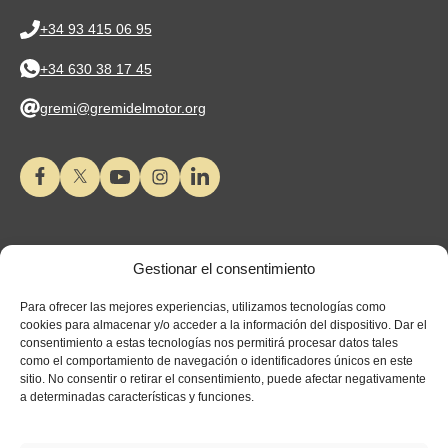
+34 93 415 06 95
+34 630 38 17 45
gremi@gremidelmotor.org
Gestionar el consentimiento
Para ofrecer las mejores experiencias, utilizamos tecnologías como
cookies para almacenar y/o acceder a la información del dispositivo. Dar el
consentimiento a estas tecnologías nos permitirá procesar datos tales
como el comportamiento de navegación o identificadores únicos en este
sitio. No consentir o retirar el consentimiento, puede afectar negativamente
a determinadas características y funciones.