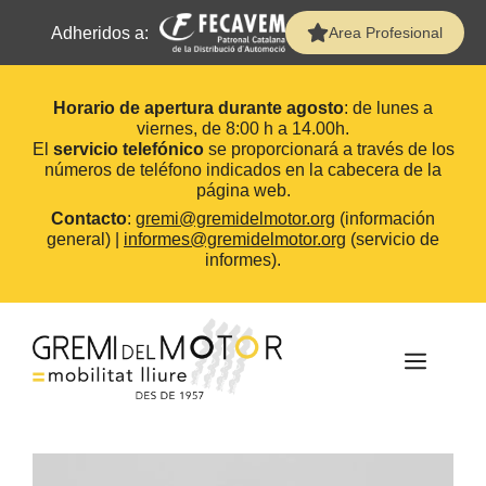
Adheridos a:
Area Profesional
Horario de apertura durante agosto
: de lunes a
viernes, de 8:00 h a 14.00h.
El
servicio telefónico
se proporcionará a través de los
números de teléfono indicados en la cabecera de la
página web.
Contacto
:
gremi@gremidelmotor.org
(información
general) |
informes@gremidelmotor.org
(servicio de
informes).
Saltar
al
contenido
MEN