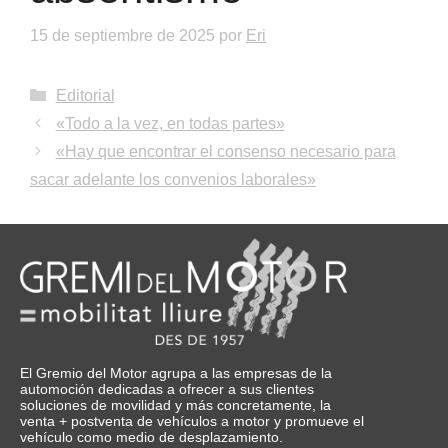
15 de septiembre de 2025
por
Eri
Categorías
Editorial
«Todo a la vez, en todas partes»
«Hay que encontrar el consenso necesario para
sacar adelante los convenios laborales»
El Gremio del Motor agrupa a las empresas de la
automoción dedicadas a ofrecer a sus clientes
soluciones de movilidad y más concretamente, la
venta + postventa de vehículos a motor y promueve el
vehículo como medio de desplazamiento.