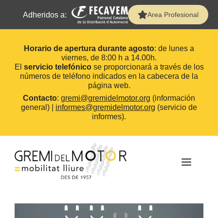
Adheridos a:
Area Profesional
Horario de apertura durante agosto
: de lunes a
viernes, de 8:00 h a 14.00h.
El
servicio telefónico
se proporcionará a través de los
números de teléfono indicados en la cabecera de la
página web.
Contacto
:
gremi@gremidelmotor.org
(información
general) |
informes@gremidelmotor.org
(servicio de
informes).
Saltar
al
contenido
MEN