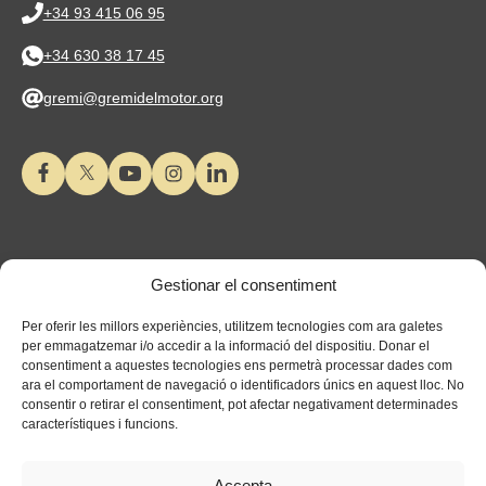
+34 93 415 06 95
+34 630 38 17 45
gremi@gremidelmotor.org
Gestionar el consentiment
Per oferir les millors experiències, utilitzem tecnologies com ara galetes
per emmagatzemar i/o accedir a la informació del dispositiu. Donar el
consentiment a aquestes tecnologies ens permetrà processar dades com
ara el comportament de navegació o identificadors únics en aquest lloc. No
consentir o retirar el consentiment, pot afectar negativament determinades
característiques i funcions.
Accepta