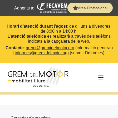
Adherits a:
Àrea Professional
Horari d’atenció durant l’agost
: de dilluns a divendres,
de 8:00 h a 14:00 h.
L’
atenció telefònica
es realitzarà a través dels telèfons
indicats a la capçalera de la web.
Contacte
:
gremi@gremidelmotor.org
(informació general)
|
informes@gremidelmotor.org
(servei d’informes).
Vés
al
contingut
MEN