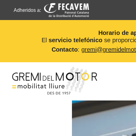
Adheridos a:
Horario de a
El
servicio telefónico
se proporcio
Contacto
:
gremi@gremidelmot
Saltar
al
contenido