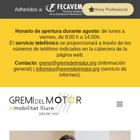
Adheridos a:
Area Profesional
Horario de apertura durante agosto
: de lunes a
viernes, de 8:00 h a 14.00h.
El
servicio telefónico
se proporcionará a través de los
números de teléfono indicados en la cabecera de la
página web.
Contacto
:
gremi@gremidelmotor.org
(información
general) |
informes@gremidelmotor.org
(servicio de
informes).
Saltar
al
contenido
MEN